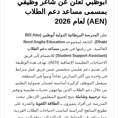
أبوظبي تعلن عن شاغر وظيفي
بمسمى مساعد دعم الطلاب
(AEN) لعام 2026
تعلن
المدرسة البريطانية الدولية أبوظبي (BIS Abu
Dhabi)
، التابعة لمجموعة
Nord Anglia Education
العالمية، عن رغبتها في تعيين
مساعد دعم الطلاب
(Student Support Assistant)
للانضمام إلى فريق
الاحتياجات التعليمية الإضافية (AEN). تهدف هذه الوظيفة
إلى تقديم دعم تعليمي متخصص ضمن فريق عمل مترابط
في واحدة من أكثر المدارس نجاحاً ونمواً في المنطقة.
سيعمل الموظف كركيزة أساسية لضمان شمولية التعليم،
من خلال دعم الطلاب الذين يواجهون تحديات تعليمية وتوفير
بيئة
ترحيبية وشاملة
تتيح لجميع المتعلمين الازدهار. تبحث
المدرسة عن أفراد يتميزون بـ
الطلاقة اللغوية
والقدرة على
تطويع المناهج الدراسية لتناسب احتياجات الطلاب الفردية،
مما يساهم في الحفاظ على المكانة المرموقة للمدرسة