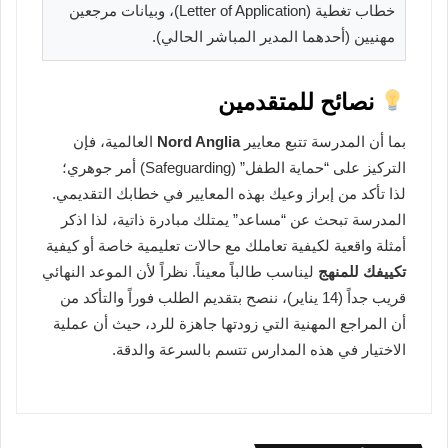
خطاب تغطية (Letter of Application)، وبيانات مرجعين
مهنيين (أحدهما المدير المباشر الحالي).
نصائح للمتقدمين
بما أن المدرسة تتبع معايير
Nord Anglia
العالمية، فإن
التركيز على “حماية الطفل” (Safeguarding) أمر جوهري؛
لذا تأكد من إبراز وعيك بهذه المعايير في خطابك التقديمي.
المدرسة تبحث عن “مساعد” يمتلك مبادرة ذاتية، لذا اذكر
أمثلة واقعية لكيفية تعاملك مع حالات تعليمية خاصة أو كيفية
تكييفك للمنهج
ليناسب طالباً معيناً. نظراً لأن الموعد النهائي
قريب جداً (14 يناير)، ننصح بتقديم الطلب فوراً والتأكد من
أن المراجع المهنية التي زودتها جاهزة للرد، حيث أن عملية
الاختيار في هذه المدارس تتسم بالسرعة والدقة.