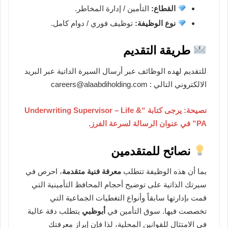
القطاع:
التأمين / إدارة المخاطر.
نوع الوظيفة:
توظيف فوري / دوام كامل.
طريقة التقديم
للتقديم لهده الوظائف عبر أرسال السيرة الداتية عبر البريد
الالكتروني التالي : careers@alaabdiholding.com
نصيحة: يرجى كتابة “Underwriting Supervisor – Life &
PA” في عنوان الرسالة لسرعة الفرز.
نصائح للمتقدمين
بما أن هذه الوظيفة تتطلب
معرفة فنية متقدمة
، احرص في
سيرتك الذاتية على توضيح أحجام المحافظ التأمينية التي
قمت بإدارتها سابقاً وأنواع التغطيات الجماعية التي
تخصصت فيها. سوق التأمين في
أبوظبي
يتطلب دقة عالية
في الامتثال للقوانين المحلية، لذا فإن إبراز معرفتك