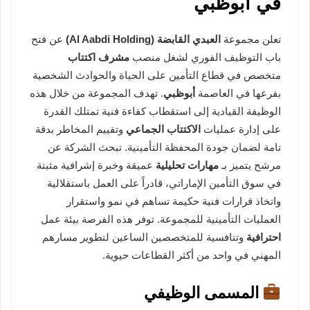
في أبوظبي
تعلن مجموعة
العبدي القابضة (Al Aabdi Holding)
عن فتح
باب التوظيف الفوري لشغل منصب
مشرف اكتتاب
متخصص في قطاع التأمين على الحياة والحوادث الشخصية
بفرعها في العاصمة
أبوظبي
. تهدف المجموعة من خلال هذه
الوظيفة القيادية إلى استقطاب كفاءة فنية تمتلك القدرة
على إدارة عمليات
الاكتتاب الجماعي
وتقييم المخاطر بدقة
تامة لضمان جودة المحفظة التأمينية. تبحث الشركة عن
مرشح يتميز بـ
مهارات تحليلية
عميقة وخبرة إشرافية مثبتة
في سوق التأمين الإماراتي، قادراً على العمل باستقلالية
واتخاذ قرارات فنية حكيمة تساهم في نمو واستقرار
العمليات التأمينية للمجموعة. توفر هذه الفرصة بيئة عمل
احترافية
وتنافسية للمتخصصين الساعين لتطوير مسارهم
المهني في واحد من أكثر القطاعات حيوية.
المسمى الوظيفي