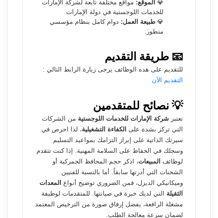
💎
الموقع:
مواقع مختلفة تابعة لشركة الإمارات
للخدمات اللوجستية في دولة الإمارات.
💎
طبيعة العمل:
دوام كامل بنظام مؤسسي
متطور.
📧 طريقة التقديم
للتقديم على هده الوظائف يرجى زيارة الرابط التالي :
التقديم الآن
💡 نصائح للمتقدمين
تعتبر
شركة الإمارات للخدمات اللوجستية
من الشركات
التي تركز بشدة على
الكفاءة التشغيلية
، لذا احرص في
سيرتك الذاتية على إبراز التزامك بمواعيد التسليم
وسجلك في الحفاظ على السلامة المهنية. إذا كنت تتقدم
لوظائف
المبيعات
، اذكر حجم المحافظ الجمركية أو
الشحنات التي أدرتها سابقاً. أما بالنسبة للفنيين
وميكانيكي الديزل، فمن الضروري توضيح أنواع
المعدات
الثقيلة
التي لديك خبرة في صيانتها. للمتقدمات لوظيفة
مشغلة الرافعة، يفضل إرفاق صورة من الترخيص المعتمد
لضمان سرعة معالجة الطلب.