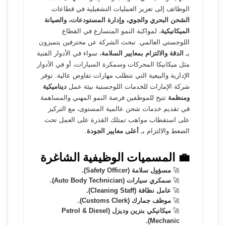
الوظائف إلى تعزيز العمليات التشغيلية في قطاعات
الشحن البحري والجوي، وإدارة المستودعات، والصيانة
الميكانيكية
، لمواكبة النمو المتسارع في القطاع
اللوجستي العالمي. تبحث الشركة عن محترفين يتميزون
بـ
الدقة والالتزام بمعايير السلامة
، سواء في الأدوار الفنية
مثل ميكانيكا المحركات وسمكرة السيارات، أو في الأدوار
الإدارية والبيعية التي تتطلب مهارات تفاوض عالية. توفر
شركة الإمارات للخدمات اللوجستية بيئة عمل
ديناميكية
ومنظمة
تتيح للموظفين فرصة النمو المهني والمساهمة
في تقديم خدمات شحن عالمية المستوى، مع التركيز
على استقطاب مواهب تمتلك القدرة على العمل تحت
الضغط والالتزام بـ
أعلى معايير الجودة
.
💼 المسميات الوظيفية الشاغرة
🚀
مسؤول سلامة (Safety Officer).
🚀
سمكري سيارات (Auto Body Technician).
🚀
عامل نظافة (Cleaning Staff).
🚀
موظف جمارك (Customs Clerk).
🚀
ميكانيكي بنزين وديزل (Petrol & Diesel
Mechanic).