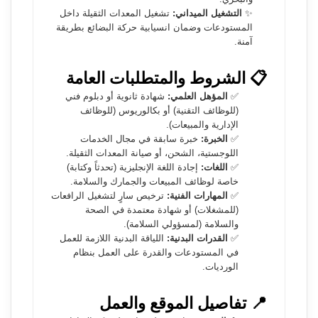
✨
التشغيل الميداني:
تشغيل المعدات الثقيلة داخل
المستودعات وضمان انسيابية حركة البضائع بطريقة
آمنة.
📋 الشروط والمتطلبات العامة
✅
المؤهل العلمي:
شهادة ثانوية أو دبلوم فني
(للوظائف التقنية) أو بكالوريوس (للوظائف
الإدارية والمبيعات).
✅
الخبرة:
خبرة سابقة في مجال الخدمات
اللوجستية، الشحن، أو صيانة المعدات الثقيلة.
✅
اللغات:
إجادة اللغة الإنجليزية (تحدثاً وكتابة)
خاصة لوظائف المبيعات والجمارك والسلامة.
✅
المهارات الفنية:
ترخيص سارٍ لتشغيل الرافعات
(للمشغلات) أو شهادة معتمدة في الصحة
والسلامة (لمسؤولي السلامة).
✅
القدرات البدنية:
اللياقة البدنية اللازمة للعمل
في المستودعات والقدرة على العمل بنظام
الورديات.
📍 تفاصيل الموقع والعمل