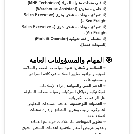
🚀
فني معدات مناولة المواد (MHE Technician).
🚀
عامل مستودع (Warehouse Assistant).
🚀
تنفيذي مبيعات – شحن بحري (Sales Executive
– Sea Freight).
🚀
تنفيذي مبيعات – شحن جوي (Sales Executive –
Air Freight).
🚀
مشغلة رافعة شوكية (Forklift Operator) –
[للسيدات فقط].
🎯 المهام والمسؤوليات العامة
✨
السلامة والامتثال:
تنفيذ سياسات الصحة والسلامة
المهنية ومراقبة معايير السلامة في كافة المرافق
والمستودعات.
✨
الدعم الفني والصيانة:
إجراء الإصلاحات
الميكانيكية وهياكل المركبات وصيانة معدات المناولة
مثل الرافعات الكهربائية.
✨
العمليات اللوجستية:
معالجة مستندات التخليص
الجمركي، ترتيب وتخزين البضائع، وإدارة شحنات
العملاء بدقة.
✨
تطوير المبيعات:
بناء علاقات قوية مع العملاء
وتقديم عروض أسعار تنافسية لخدمات الشحن الجوي
والبحري.