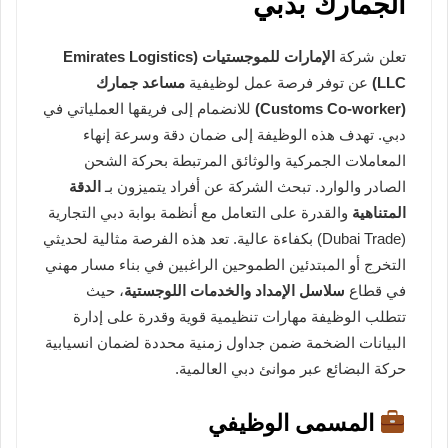
الجمارك بدبي
تعلن شركة
الإمارات للموجستيات (Emirates Logistics
LLC)
عن توفر فرصة عمل لوظيفية
مساعد جمارك
(Customs Co-worker)
للانضمام إلى فريقها العملياتي في
دبي. تهدف هذه الوظيفة إلى ضمان دقة وسرعة إنهاء
المعاملات الجمركية والوثائق المرتبطة بحركة الشحن
الصادر والوارد. تبحث الشركة عن أفراد يتميزون بـ
الدقة
المتناهية
والقدرة على التعامل مع أنظمة بوابة دبي التجارية
(Dubai Trade) بكفاءة عالية. تعد هذه الفرصة مثالية لحديثي
التخرج أو المبتدئين الطموحين الراغبين في بناء مسار مهني
في قطاع
سلاسل الإمداد والخدمات اللوجستية
، حيث
تتطلب الوظيفة مهارات تنظيمية قوية وقدرة على إدارة
البيانات الضخمة ضمن جداول زمنية محددة لضمان انسيابية
حركة البضائع عبر موانئ دبي العالمية.
المسمى الوظيفي