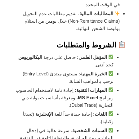
في الوقت المحدد.
المطالبات المالية:
تقديم مطالبات عدم التحويل
(Non-Remittance Claims) خلال يومين من استلام
بوليصة الشحن النهائية.
الشروط والمتطلبات
المؤهل العلمي:
حاصل على درجة
البكالوريوس
كحد أدنى.
الخبرة المهنية:
مستوى مبتدئ (Entry Level) –
نرحب بالمواهب الشابة.
المهارات التقنية:
إجادة تامة لاستخدام الحاسوب
وبرنامج
MS Excel
، ومعرفة بأساسيات بوابة دبي
التجارية (Dubai Trade).
اللغات:
إجادة جيدة جداً للغة
الإنجليزية
(تحدثاً
وكتابة).
السمات الشخصية:
سرعة عالية في إدخال
البيانات، روح المبادرة، واليقظة التامة في التدقيق.