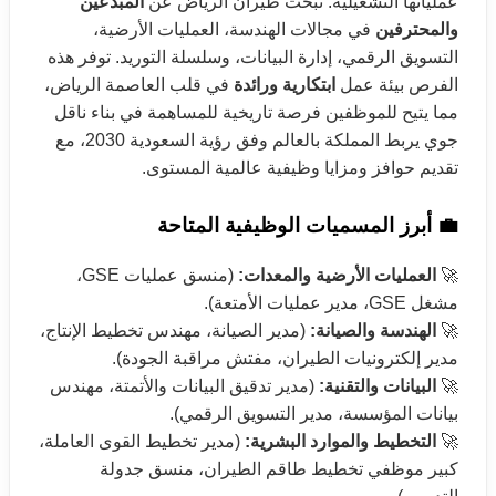
عملياتها التشغيلية. تبحث طيران الرياض عن
المبدعين
والمحترفين
في مجالات الهندسة، العمليات الأرضية،
التسويق الرقمي، إدارة البيانات، وسلسلة التوريد. توفر هذه
الفرص بيئة عمل
ابتكارية ورائدة
في قلب العاصمة الرياض،
مما يتيح للموظفين فرصة تاريخية للمساهمة في بناء ناقل
جوي يربط المملكة بالعالم وفق رؤية السعودية 2030، مع
تقديم حوافز ومزايا وظيفية عالمية المستوى.
💼 أبرز المسميات الوظيفية المتاحة
🚀
العمليات الأرضية والمعدات:
(منسق عمليات GSE،
مشغل GSE، مدير عمليات الأمتعة).
🚀
الهندسة والصيانة:
(مدير الصيانة، مهندس تخطيط الإنتاج،
مدير إلكترونيات الطيران، مفتش مراقبة الجودة).
🚀
البيانات والتقنية:
(مدير تدقيق البيانات والأتمتة، مهندس
بيانات المؤسسة، مدير التسويق الرقمي).
🚀
التخطيط والموارد البشرية:
(مدير تخطيط القوى العاملة،
كبير موظفي تخطيط طاقم الطيران، منسق جدولة