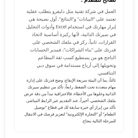
العمل في شركة تقنية مثل دليفرو يتطلب عقلية
تعتمد على “البيانات” و”النتائج”. أول نصيحة هي
إبراز مهارتك في استخدام Excel وأدوات التحليل
في سيرتك الذاتية، لأنها ركيزة أساسية لاتخاذ
القرارات. ثانياً، ركز في ملفك الشخصي على
قدرتك على “بناء الشراكات”، فمدير الحسابات
الناجح هو من يستطيع كسب ثقة المطاعم
وتحويلها إلى أرباح مستدامة في سوق دبي
التنافسي.
ثالثاً، بما أن البيئة سريعة الإيقاع، وضح قدرتك على إدارة
مهام متعددة تحت الضغط. رابعاً، تأكد من تنظيم سيرتك
الذاتية وخلوها من الأخطاء، فالاحترافية تبدأ من دقة عرض
ملفك الشخصي. أخيراً، عند التقديم عبر الرابط المباشر،
تأكد من إبراز أي خبرة سابقة لك في قطاع “توصيل
الطعام” أو “التجارة الإلكترونية” لتعزيز فرصك في الانتقال
للمرحلة التالية بنجاح.