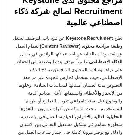
مراجع محتوى لدى Keystone
Recruitment لصالح شركة ذكاء
اصطناعي عالمية
تعلن
Keystone Recruitment
عن فتح باب التوظيف لشغل
وظيفة
مراجعة محتوى (Content Reviewer)
بنظام العمل
عن بُعد، وذلك بالنيابة عن أحد عملائها الرائدين في مجال
الذكاء الاصطناعي
عالمياً. تهدف هذه الوظيفة إلى الحفاظ
على نزاهة وسلامة المحتوى الناتج عن نماذج الذكاء
الاصطناعي، حيث ستعمل كحارس للجودة عبر مراجعة
النصوص بدقة لضمان امتثالها لسياسات السلامة، وخلوها
من
الانحياز والأخطاء
، واستيفائها لأعلى معايير الدقة
والوضوح قبل استخدامها في تدريب النماذج أو طرحها
للمستخدمين. تبحث الشركة عن أفراد يتميزون بـ
القدرة
التحليلية
العالية والالتزام بالحيادية، للعمل في بيئة تقنية
متطورة تساهم في تشكيل مستقبل التفاعل بين الإنسان
والآلة، مع توفير مرونة كاملة في اختيار ساعات العمل من