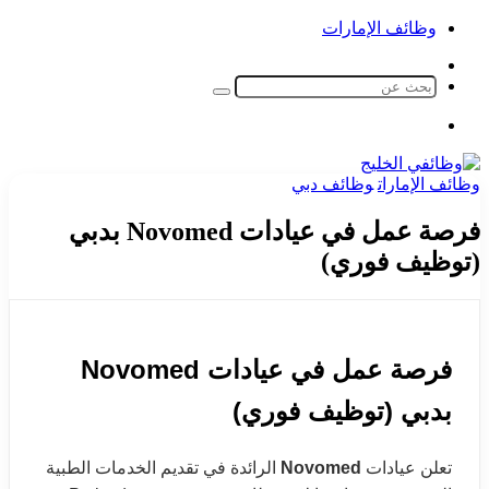
وظائف الإمارات
الوضع
المظلم
بحث
عن
القائمة
‫X
زر
تيلقرام
لينكدإن
واتساب
فيسبوك
الذهاب
وظائف الإمارات
وظائف دبي
إلى
الأعلى
فرصة عمل في عيادات Novomed بدبي
(توظيف فوري)
فرصة عمل في عيادات Novomed
بدبي (توظيف فوري)
تعلن عيادات
Novomed
الرائدة في تقديم الخدمات الطبية