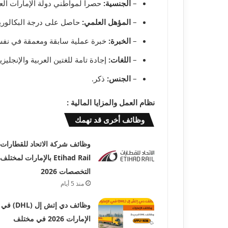
–
الجنسية:
حصراً لمواطني دولة الإمارات العر
–
المؤهل العلمي:
حاصل على درجة البكالوريو
–
الخبرة:
خبرة عملية سابقة ومعمقة في نفس ا
–
اللغات:
إجادة تامة للغتين العربية والإنجليزي
–
الجنس:
ذكر.
نظام العمل والمزايا المالية :
وظائف أخرى قد تهمك
وظائف شركة الاتحاد للقطارات
Etihad Rail بالإمارات لمختلف
التخصصات 2026
منذ 5 أيام
وظائف دي إتش إل (DHL) في
الإمارات 2026 في مختلف