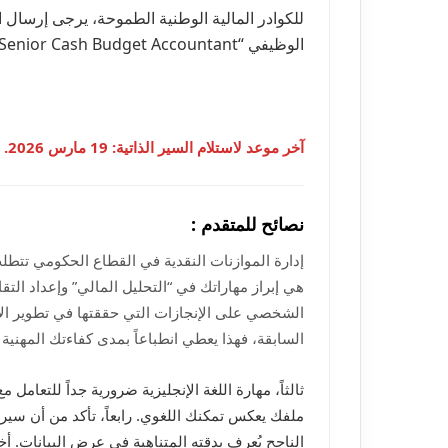
للكوادر المالية الوطنية الطموحة، يرجى إرسال ا
الوظيفي “Senior Cash Budget Accountant” في عنوان البريد الإلكتروني التالي:
آخر موعد لاستلام السير الذاتية: 19 مارس 2026.
نصائح للمتقدم :
إدارة الموازنات النقدية في القطاع الحكومي تتطلب
هي إبراز مهاراتك في “التحليل المالي” وإعداد التق
الشخصي على الإنجازات التي حققتها في تطوير الأ
السابقة، فهذا يعطي انطباعاً بمدى كفاءتك المهنية 
ثالثاً، مهارة اللغة الإنجليزية ضرورية جداً للتعامل
ملفك يعكس تمكنك اللغوي. رابعاً، تأكد من أن سير