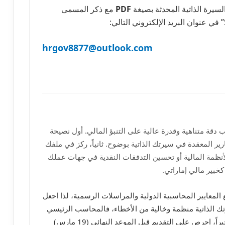
لسيرة الذاتية المحدثة بصيغة
PDF
مع ذكر المسمى
hrgov8877@outlook.com
 دقة متناهية وقدرة عالية على التنبؤ المالي. أول نصيحة
ارير المعقدة في سيرتك الذاتية بوضوح. ثانياً، ركز في ملفك
نظمة المالية أو تحسين التدفقات النقدية في جهات عملك
كخبير مالي إماراتي.
 مع المعايير المحاسبية الدولية والمراسلات الرسمية، لذا اجعل
تك الذاتية منظمة وخالية من الأخطاء، فالمحاسب الرئيسي
الناجح يُعرف بدقته المتناهية في عرض البيانات. أخيراً، احرص على التقديم قبل الموعد النهائي (19 مارس)