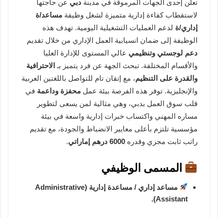
تعلن إحدى الجهات المرموقة في مدينة
دبي
عن حاجتها
لاستقطاب كفاءة إدارية متميزة لشغل وظيفة
مساعد/ة
إداري/ة
لدعم العمليات التشغيلية اليومية. تهدف هذه
الوظيفة إلى ضمان انسيابية العمل الإداري من خلال تقديم
دعم لوجستي وتنظيمي
عالي المستوى للإدارة العليا
والأقسام المختلفة. تبحث الجهة عن فرد يتميز بـ
الاحترافية
والقدرة على التنظيم
، مع إتقان تام للتواصل باللغتين العربية
والإنجليزية. توفر هذه الفرصة بيئة عمل
محفزة وداعمة
في
قلب سوق العمل بدبي، وهي مثالية لمن يسعى لتطوير
مساره المهني واكتساب خبرات إدارية واسعة في بيئة
مؤسسية تلتزم بأعلى معايير الانضباط والجودة، مع تقديم
راتب ثابت مجزي وقدره
6000 درهم إماراتي
.
المسمى الوظيفي
مساعد إداري / مساعدة إدارية (Administrative
Assistant).