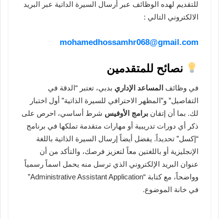
للتقديم لهده الوظائف عبر أرسال السيرة الداتية عبر البريد
الالكتروني التالي :
mohamedhossamhr068@gmail.com
نصائح للمتقدمين
في وظائف
المساعد الإداري
بدبي، تعتبر “الدقة في
التفاصيل” و”المظهر الاحترافي للسيرة الذاتية” أول اختبار
لك. بما أن إتقان
برامج الأوفيس
شرط أساسي، احرص على
ذكر أي دورات تدريبية أو مهارات متقدمة تملكها في برنامج
“إكسل” تحديداً. يفضل أيضاً إرسال السيرة الذاتية باللغة
الإنجليزية أو باللغتين معاً لتعزيز فرصك، والتأكد من أن
عنوان البريد الإلكتروني الذي ترسل منه يحمل اسماً رسمياً
وواضحاً، مع كتابة “Administrative Assistant Application”
في خانة الموضوع.