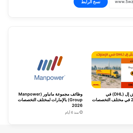
نسخ الرابط
وظائف دي إتش إل (DHL) في
وظائف مجموعة مانباور (Manpower
Group) بالإمارات لمختلف التخصصات
2026
منذ 6 أيام