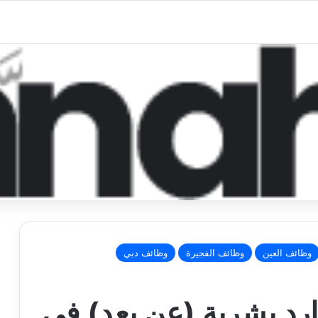
وظائف العين
وظائف الفجيرة
وظائف دبي
رد بشرية (عن بعد) في