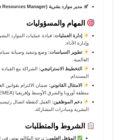
مدير موارد بشرية (Human Resources Manager).
المهام والمسؤوليات
إدارة العمليات:
قيادة عمليات الموارد البشري
وإدارة الأداء.
تطوير السياسات:
وضع وتنفيذ وصيانة سياسا
العالمية.
التخطيط الاستراتيجي:
الشراكة مع القيادة 
المستدام.
الامتثال القانوني:
ضمان الالتزام بقوانين ا
منطقة أوروبا والشرق الأوسط وإفريقيا (EMEA).
دعم الموظفين:
العمل كنقطة اتصال رئيسية 
البشرية ومبادرات المشاركة.
الشروط والمتطلبات
المؤهل العلمي:
درجة البكالوريوس في ال