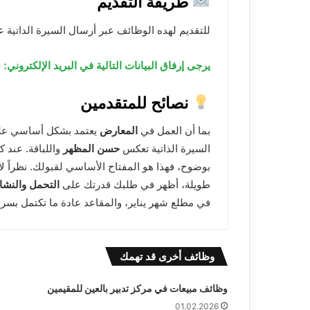
طريقة التقديم
للتقديم لهده الوظائف عبر أرسال السيرة الداتية عبر البريد الالك
يرجى إرفاق البيانات التالية في البريد الإلكتروني: (
نصائح للمتقدمين
بما أن العمل في
المعارض
يعتمد بشكل أساسي على 
السيرة الذاتية تعكس
حسن المظهر
واللباقة. عند كت
بوضوح، فهذا هو المفتاح الأساسي لقبولك. نظراً 
طويلة، أظهر في طلبك قدرتك على
التحمل والنش
في مطلع شهر يناير، والمقاعد عادة ما تكتمل بسرع
وظائف أخرى قد تهمك
وظائف مبيعات في مركز تدبير بالعين للمقيمين
01.02.2026