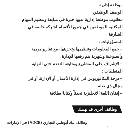
ﻣﻮﻇﻔﺔ ﺇﺩﺍﺭﻳﺔ
ﺍﻟﻮﺻﻒ ﺍﻟﻮﻇﻴﻔﻲ :
ﻣﻄﻠﻮﺏ ﻣﻮﻇﻔﺔ ﺇﺩﺍﺭﻳﺔ ﻟﺪﻳﻬﺎ ﺧﺒﺮﺓ ﻓﻲ ﻣﺘﺎﺑﻌﺔ ﻭﺗﻨﻈﻴﻢ ﺍﻟﻤﻬﺎﻡ
ﺍﻟﻤﻜﺘﺒﻴﺔ ﻟﻠﻤﻮﻇﻔﻴﻦ ﻓﻲ ﺟﻤﻴﻊ ﺍﻷﻗﺴﺎﻡ ﻟﺸﺮﻛﺔ ﺧﺎﺻﺔ ﻓﻲ
ﺍﻟﺸﺎﺭﻗﺔ .
ﺍﻟﻤﺴﺆﻭﻟﻴﺎﺕ :
– ﺟﻤﻊ ﺍﻟﻤﻌﻠﻮﻣﺎﺕ ﻭﺗﻨﻈﻴﻤﻬﺎ ﻭﺗﺨﺰﻳﻨﻬﺎ، ﻣﻊ ﺗﻘﺎﺭﻳﺮ ﻳﻮﻣﻴﺔ
ﻭﺃﺳﺒﻮﻋﻴﺔ ﻭﺷﻬﺮﻳﺔ ﻳﺘﻢ ﺭﻓﻌﻬﺎ ﻟﻺﺩﺍﺭﺓ .
– ﺍﻹﺷﺮﺍﻑ ﻋﻠﻰ ﺍﻟﻤﺸﺎﺭﻳﻊ ﻭﻣﺘﺎﺑﻌﺔ ﺍﻟﺘﻘﺪﻡ ﺣﺘﻰ ﺍﻟﻨﻬﺎﻳﺔ .
ﺍﻟﻤﺘﻄﻠﺒﺎﺕ :
– ﺩﺭﺟﺔ ﺍﻟﺒﻜﺎﻟﻮﺭﻳﻮﺱ ﻓﻲ ﺇﺩﺍﺭﺓ ﺍﻷﻋﻤﺎﻝ ﺃﻭ ﺍﻹﺩﺍﺭﺓ، ﺃﻭ ﻓﻲ
ﻣﺠﺎﻝ ﺫﻱ ﺻﻠﺔ .
– ﺇﺗﻘﺎﻥ ﺍﻟﻠﻐﺔ ﺍﻻﻧﺠﻠﻴﺰﻳﺔ ﺗﺤﺪﺛﺎً ﻭﻛﺘﺎﺑﺔً ﺑﻄﻼﻗﺔ
وظائف أخرى قد تهمك
وظائف بنك أبوظبي التجاري (ADCB) في الإمارات