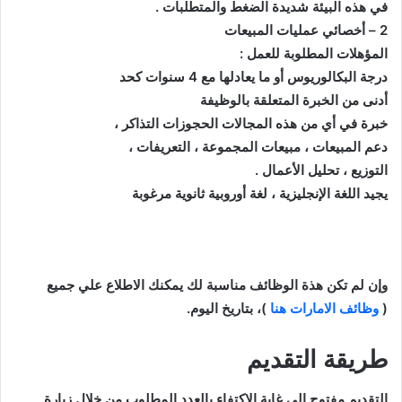
ﻓﻲ ﻫﺬﻩ ﺍﻟﺒﻴﺌﺔ ﺷﺪﻳﺪﺓ ﺍﻟﻀﻐﻂ ﻭﺍﻟﻤﺘﻄﻠﺒﺎﺕ .
2 – ﺃﺧﺼﺎﺋﻲ ﻋﻤﻠﻴﺎﺕ ﺍﻟﻤﺒﻴﻌﺎﺕ
ﺍﻟﻤﺆﻫﻼﺕ ﺍﻟﻤﻄﻠﻮﺑﺔ ﻟﻠﻌﻤﻞ :
ﺩﺭﺟﺔ ﺍﻟﺒﻜﺎﻟﻮﺭﻳﻮﺱ ﺃﻭ ﻣﺎ ﻳﻌﺎﺩﻟﻬﺎ ﻣﻊ 4 ﺳﻨﻮﺍﺕ ﻛﺤﺪ
ﺃﺩﻧﻰ ﻣﻦ ﺍﻟﺨﺒﺮﺓ ﺍﻟﻤﺘﻌﻠﻘﺔ ﺑﺎﻟﻮﻇﻴﻔﺔ
ﺧﺒﺮﺓ ﻓﻲ ﺃﻱ ﻣﻦ ﻫﺬﻩ ﺍﻟﻤﺠﺎﻻﺕ ﺍﻟﺤﺠﻮﺯﺍﺕ ﺍﻟﺘﺬﺍﻛﺮ ،
ﺩﻋﻢ ﺍﻟﻤﺒﻴﻌﺎﺕ ، ﻣﺒﻴﻌﺎﺕ ﺍﻟﻤﺠﻤﻮﻋﺔ ، ﺍﻟﺘﻌﺮﻳﻔﺎﺕ ،
ﺍﻟﺘﻮﺯﻳﻊ ، ﺗﺤﻠﻴﻞ ﺍﻷﻋﻤﺎﻝ .
ﻳﺠﻴﺪ ﺍﻟﻠﻐﺔ ﺍﻹﻧﺠﻠﻴﺰﻳﺔ ، ﻟﻐﺔ ﺃﻭﺭﻭﺑﻴﺔ ﺛﺎﻧﻮﻳﺔ ﻣﺮﻏﻮﺑﺔ
وإن
لم تكن هذة الوظائف مناسبة لك يمكنك الاطلاع علي جميع
(
وظائف الامارات هنا
)، بتاريخ اليوم.
طريقة التقديم
التقديم مفتوح الى غاية الاكتفاء بالعدد المطلوب من خلال زيارة