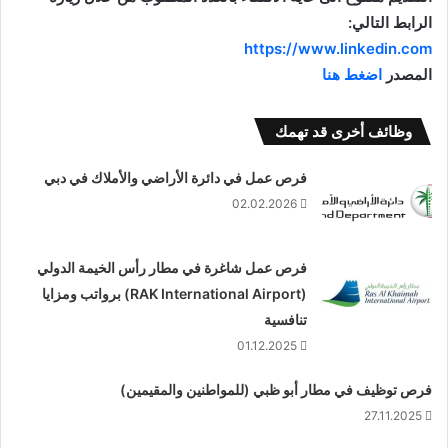
الرابط التالي:
https://www.linkedin.com
ﺍﻟﻤﺼﺪﺭ
ﺍﺿﻐﻂ ﻫﻨﺎ
وظائف أخرى قد تهمك
فرص عمل في دائرة الأراضي والأملاك في دبي
02.02.2026
فرص عمل شاغرة في مطار رأس الخيمة الدولي
(RAK International Airport) برواتب ومزايا
تنافسية
01.12.2025
فرص توظيف في مطار أبو ظبي (للمواطنين والمقيمين)
27.11.2025