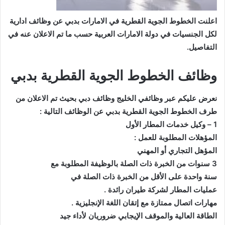
اعلنت الخطوط الجوية القطرية في الامارات بدبي عن وظائف ادارية
لكل الجنسيات في دولة الامارات العربية حسب ما تم الاعلان عنه في
التفاصيل.
وظائف الخطوط الجوية القطرية بدبي
نعرض عليكم عبر وظائفي الخليج وظائف دبي بحيث تم الاعلان من
طرف الخطوط الجوية القطرية بدبي عن الوظائف التالية :
1 – ﻭﻛﻴﻞ ﺧﺪﻣﺎﺕ ﺍﻟﻤﻄﺎﺭ ﺍﻷﻭﻝ
ﺍﻟﻤﺆﻫﻼﺕ ﺍﻟﻤﻄﻠﻮﺑﺔ ﻟﻠﻌﻤﻞ :
ﺍﻟﻤﺆﻫﻞ ﺍﻟﺘﺠﺎﺭﻱ ﺃﻭ ﺍﻟﻤﻬﻨﻲ
3 ﺳﻨﻮﺍﺕ ﻣﻦ ﺍﻟﺨﺒﺮﺓ ﺫﺍﺕ ﺍﻟﺼﻠﺔ ﺑﺎﻟﻮﻇﻴﻔﺔ ﺍﻟﻤﻄﻠﻮﺑﺔ ﻣﻊ
ﺳﻨﺔ ﻭﺍﺣﺪﺓ ﻋﻠﻰ ﺍﻷﻗﻞ ﻣﻦ ﺍﻟﺨﺒﺮﺓ ﺫﺍﺕ ﺍﻟﺼﻠﺔ ﻓﻲ
ﻋﻤﻠﻴﺎﺕ ﺍﻟﻤﻄﺎﺭ ﻟﺸﺮﻛﺔ ﻃﻴﺮﺍﻥ ﺭﺍﺋﺪﺓ .
ﻣﻬﺎﺭﺍﺕ ﺍﺗﺼﺎﻝ ﻣﻤﺘﺎﺯﺓ ﻣﻊ ﺇﺗﻘﺎﻥ ﺍﻟﻠﻐﺔ ﺍﻹﻧﺠﻠﻴﺰﻳﺔ .
ﺍﻟﻄﺎﻗﺔ ﺍﻟﻌﺎﻟﻴﺔ ﻭﺍﻟﻤﻮﻗﻒ ﺍﻹﻳﺠﺎﺑﻲ ﺿﺮﻭﺭﻳﺎﻥ ﻷﺩﺍﺀ ﺟﻴﺪ