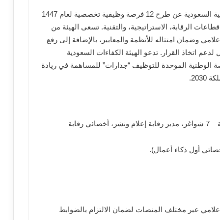
تعلن الهيئة العامة لتنظيم الإعلام في المملكة العربية السعودية عن طرح 12 فرصة وظيفية تخصصية لعام 1447
قطاعات الرقابة، الاستراتيجية، والتقنية. تسعى الهيئة من
امي وضمان امتثاله للأنظمة والمعايير، بالإضافة إلى رفع
لدعم اتخاذ القرار. تدعو الهيئة الكفاءات السعودية
منصة الوطنية الموحدة للتوظيف “جدارات” للمساهمة في ريادة
203.
(أخصائي رقابة إعلامية – 7 شواغر، مدير رقابة إعلام ونشر، أخصائي رقابة
ائي أول ذكاء أعمال).
إعلامي عبر مختلف المنصات لضمان الالتزام بالضوابط