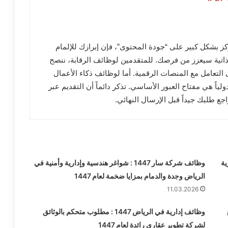
هيئة العامة لتنظيم الإعلام لعام 1447 هـ تركز بشكل كبير على “جودة المحتوى”، فإن إبرازك للإلمام
الذاتية سيعزز من فرصك. للمتقدمين لوظائف الرقابة، ننصح
ى التعامل مع المنصات الرقمية. أما لوظائف ذكاء الأعمال
ياً هي مفتاح العبور الأساسي. تذكر دائماً أن التقديم عبر
جع طلبك جيداً قبل الإرسال النهائي.
دارية
وظائف شركة سار 1447 : شواغر هندسية وإدارية وأمنية في
الرياض وجدة والدمام بمزايا ضخمة لعام 1447
11.03.2026
وظائف إدارية في الرياض 1447 : مطلوب متحكم بالوثائق
لشركة تطوير عقاري رائدة لعام 1447