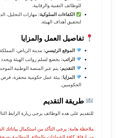
للوظائف التقنية والرقابية.
الكفاءات السلوكية:
مهارات التحليل، الد
لتحقيق أهداف الهيئة.
تفاصيل العمل والمزايا
الموقع الرئيسي:
مدينة الرياض، المملكة 
الراتب:
يخضع لسلم رواتب الهيئة ويحدد بنا
التقديم:
يتم عبر المنصة الوطنية الموحد
المزايا:
بيئة عمل حكومية محفزة، فرص لل
الحكوميين.
طريقة التقديم
للتقديم على هده الوظائف يرجى زيارة الرابط التا
ملاحظة هامة: يرجى التأكد من استكمال بياناتك ال
من إرفاق كافة الشهادات والوثائق المطلوبة بصيغة PDF.