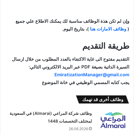
وإن
لم تكن هذة الوظائف مناسبة لك يمكنك الاطلاع علي جميع
(
وظائف الامارات هنا
)، بتاريخ اليوم.
طريقة التقديم
التقديم مفتوح الى غاية الاكتفاء بالعدد المطلوب من خلال ارسال
السيرة الداتية بصيغة PDF عبر البريد الالكتروني التالي:
EmiratizationManager@gmail.com
ﻳﺠﺐ ﻛﺘﺎﺑﻪ ﺍﻟﻤﺴﻤﻲ ﺍﻟﻮﻇﻴﻔﻲ ﻓﻲ ﺧﺎﻧﺔ ﺍﻟﻤﻮﺿﻮﻉ
وظائف أخرى قد تهمك
وظائف شركة المراعي (Almarai) في السعودية
لمختلف التخصصات 1448
26.06.2026