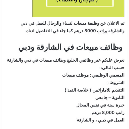
تم الاعلان عن وظيفة مبيعات لنساء والرجال للعمل في دبي
والشارقة براتب 8000 درهم كما جاء في التفاصيل ادناه.
وظائف مبيعات في الشارقة ودبي
نعرض عليكم عبر وظائفي الخليج وظائف مبيعات في دبي والشارقة
حسب التالي:
ﺍﻟﻤﺴﻤﻲ ﺍﻟﻮﻇﻴﻔﻲ : ﻣﻮﻇﻒ ﻣﺒﻴﻌﺎﺕ
ﺍﻟﺸﺮﻭﻁ :
ﺍﻟﺘﻘﺪﻳﻢ ﻟﻼﻣﺎﺭﺍﺗﻴﻴﻦ ‏( ﺧﻼﺻﺔ ﺍﻟﻘﻴﺪ ‏)
ﺍﻟﺜﺎﻧﻮﻳﺔ – ﺟﺎﻣﻌﻲ
ﺧﺒﺮﺓ ﺳﻨﺔ ﻓﻲ ﻧﻔﺲ ﺍﻟﻤﺠﺎﻝ
ﺭﺍﺗﺐ 8,000 ﺩﺭﻫﻢ
ﺍﻟﻌﻤﻞ ﻓﻲ ﺩﺑـﻲ ، ﻭ ﺍﻟﺸﺎﺭﻗﺔ