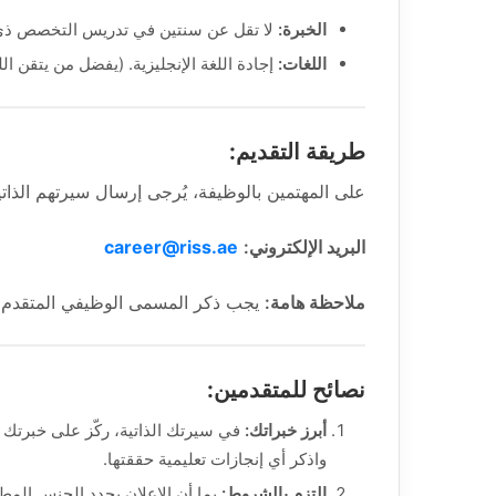
الخبرة:
لا تقل عن سنتين في تدريس التخصص ذي 
اللغات:
إجادة اللغة الإنجليزية. (يفضل من يتقن اللغ
طريقة التقديم:
على المهتمين بالوظيفة، يُرجى إرسال سيرتهم الذات
البريد الإلكتروني:
career@riss.ae
ملاحظة هامة:
يجب ذكر المسمى الوظيفي المتقدم له
نصائح للمتقدمين:
أبرز خبراتك:
في سيرتك الذاتية، ركّز على خبرتك ف
واذكر أي إنجازات تعليمية حققتها.
التزم بالشروط:
بما أن الإعلان يحدد الجنس المط