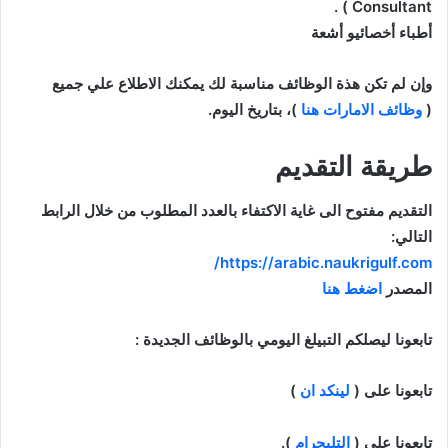
Consultant ‏) .
ﺃﻃﺒﺎﺀ ﺃﺧﺼﺎﺋﻴﻮ ﺃﺷﻌﺔ
وإن
لم تكن هذة الوظائف مناسبة لك يمكنك الاطلاع علي جميع
(
وظائف الامارات هنا
)، بتاريخ اليوم.
طريقة التقديم
التقديم مفتوح الى غاية الاكتفاء بالعدد المطلوب من خلال الرابط
التالي:
https://arabic.naukrigulf.com/
ﺍﻟﻤﺼﺪﺭ
ﺍﺿﻐﻂ ﻫﻨﺎ
تابعونا ليصلكم التبيلغ اليومي بالوظائف الجديدة :
تابعونا على (
لينكد ان
)
تابعونا على (
التليجرام
).