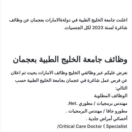
اعلنت جامعة الخليج الطبية في دولةةالامارات بعجمان عن وظائف
شاغرة لسنة 2023 لكل الجنسيات.
وظائف جامعة الخليج الطبية بعجمان
نعرض عليكم عبر وظائفي الخليج وظائف الامارات بحيت تم اعلان
عن فرص عمل شاغرة في عجمان بجامعة الخليج الطبية حسب
التالي:
ﺍﻟﻮﻇﺎﺋﻒ ﺍﻟﻤﻄﻠﻮﺑﺔ
ﻣﻬﻨﺪﺱ ﺑﺮﻣﺠﻴﺎﺕ / ﻣﻄﻮﺭﻱ .Net.
ﻣﻄﻮﺭﻭ ﺟﺎﻓﺎ / ﻣﻬﻨﺪﺱ ﺍﻟﺒﺮﻣﺠﻴﺎﺕ .
ﺃﺧﺼﺎﺋﻲ ﺃﻣﺮﺍﺽ ﺟﻠﺪﻳﺔ .
Critical Care Doctor ( Specialist/