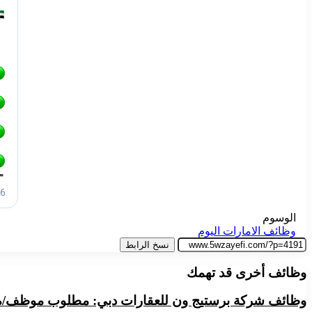
الوسوم
وظائف الامارات اليوم
نسخ الرابط
وظائف أخرى قد تهمك
وظائف شركة برستيج ون للعقارات دبي: مطلوب موظف/ة ا