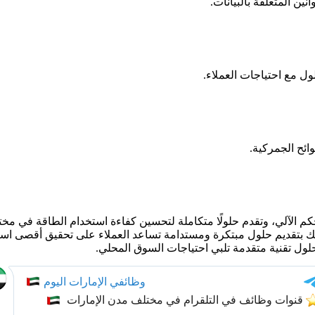
ن المتعلقة بالبيانات.​
ل مع احتياجات العملاء.​
ئح الجمركية.​
من 100 دولة. تلتزم شنايدر إليكتريك بتقديم حلول مبتكرة ومستدامة تساعد العملاء على 
حلول تقنية متقدمة تلبي احتياجات السوق المحلي.​