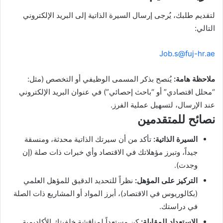
لتقديم طلبك، يُرجى إرسال السيرة الذاتية إلى البريد الإلكتروني
التالي:
Job.s@fuj-hr.ae
ملاحظة هامة:
يُنصح بذكر المسمى الوظيفي أو التخصص (مثل:
“محلل اقتصادي” أو “باحث إحصائي”) في عنوان البريد الإلكتروني
عند الإرسال، لتسهيل عملية الفرز.
نصائح للمتقدمين
السيرة الذاتية:
تأكد من أن سيرتك الذاتية محدثة، ومنسقة
جيداً، وتبرز مؤهلاتك في الاقتصاد وأي خبرات ذات صلة (إن
وجدت).
التركيز على المؤهل:
نظراً للتحديد الدقيق للمؤهل العلمي
(بكالوريوس في الاقتصاد)، أبرز المواد أو المشاريع ذات الصلة
في دراستك.
الاستعداد للمقابلة:
كن مستعداً لمناقشة خلفيتك الأكاديمية