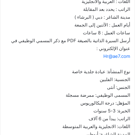
اللغات : العربية والانجليزية
الراتب : يحدد بعد المقابلة
مدينة الشاغر : دبي ( البرشاء )
أيام العمل : الآثنين إلى الجمعة
ساعات العمل : 8 ساعات
أرسل السيرة الذاتية بالصيغة PDF مع ذكر المسمي الوظيفي في
عنوان الإلكتروني :
Hr@ae7.com
نوع المنشأة: عيادة جلدية خاصة
الجنسية: الفلبين
الجنس: أنثى
المسمى الوظيفي: ممرضة مسجلة
المؤهل: درجة البكالوريوس
الخبرة: 3-5 سنوات
الراتب: يبدأ من 6 آلاف
اللغات: الانجليزية والعربية المتوسطة
المدينة الشاغرة: أبوظبي