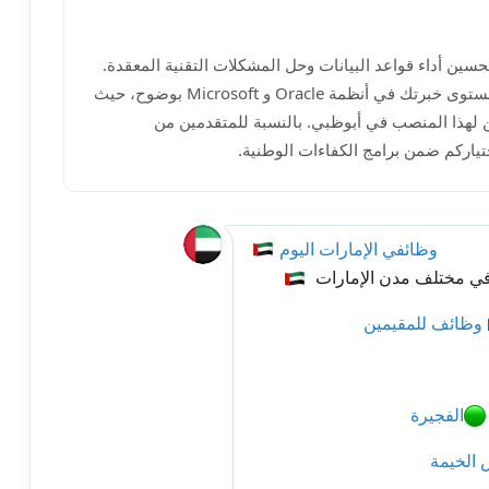
سين أداء قواعد البيانات وحل المشكلات التقنية المعقدة.
يفضل إرسال السيرة الذاتية بصيغة PDF وتوضيح مستوى خبرتك في أنظمة Oracle و Microsoft بوضوح، حيث
ن لهذا المنصب في أبوظبي. بالنسبة للمتقدمين من
تياركم ضمن برامج الكفاءات الوطنية.