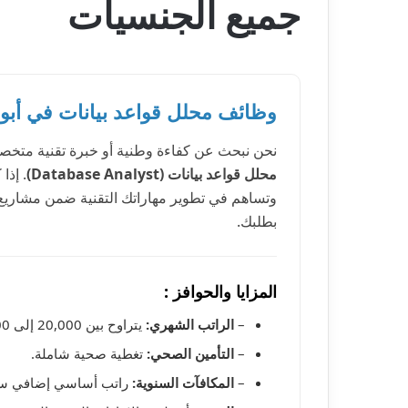
جميع الجنسيات
وظائف محلل قواعد بيانات في أب
نحن نبحث عن كفاءة وطنية أو خبرة تقنية متخصصة
محلل قواعد بيانات (Database Analyst)
. إذا
وتساهم في تطوير مهاراتك التقنية ضمن مشاريع 
بطلبك.
المزايا والحوافز :
–
الراتب الشهري:
يتراوح بين 20,000 إلى 26,000 درهم إماراتي (حسب الخبرة والكفاءة).
–
التأمين الصحي:
تغطية صحية شاملة.
–
المكافآت السنوية:
راتب أساسي إضافي سنوي