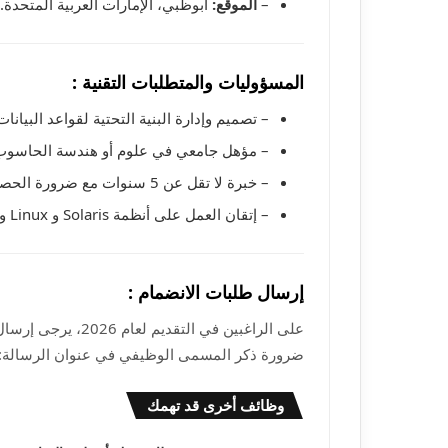
–
الموقع:
أبوظبي، الإمارات العربية المتحدة.
المسؤوليات والمتطلبات التقنية :
– تصميم وإدارة البنية التحتية لقواعد البيانا
– مؤهل جامعي في علوم أو هندسة الحاسوب 
– خبرة لا تقل عن 5 سنوات مع ضرورة الحصول على شهادات
– إتقان العمل على أنظمة Solaris و Linux و Microsoft، وأدوات التقارير مثل Crystal Reports.
إرسال طلبات الانضمام :
على الراغبين في التق
ضرورة ذكر المسمى الوظيفي في عنوان الرسالة:
وظائف أخرى قد تهمك