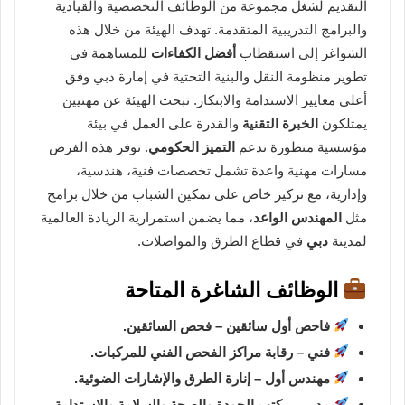
التقديم لشغل مجموعة من الوظائف التخصصية والقيادية
والبرامج التدريبية المتقدمة. تهدف الهيئة من خلال هذه
الشواغر إلى استقطاب
أفضل الكفاءات
للمساهمة في
تطوير منظومة النقل والبنية التحتية في إمارة دبي وفق
أعلى معايير الاستدامة والابتكار. تبحث الهيئة عن مهنيين
يمتلكون
الخبرة التقنية
والقدرة على العمل في بيئة
مؤسسية متطورة تدعم
التميز الحكومي
. توفر هذه الفرص
مسارات مهنية واعدة تشمل تخصصات فنية، هندسية،
وإدارية، مع تركيز خاص على تمكين الشباب من خلال برامج
مثل
المهندس الواعد
، مما يضمن استمرارية الريادة العالمية
لمدينة
دبي
في قطاع الطرق والمواصلات.
الوظائف الشاغرة المتاحة
فاحص أول سائقين – فحص السائقين.
فني – رقابة مراكز الفحص الفني للمركبات.
مهندس أول – إنارة الطرق والإشارات الضوئية.
مدير – مكتب الجودة والصحة والسلامة والاستدامة