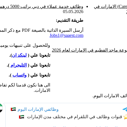
وظائف شركة كريم (Careem) الإمارات في
وظائف خدمة عملاء في دبي براتب 5000 درهم
05.05.2026
طريقة التقديم:
أرسل السيرة الذاتية بالصيغة PDF مع ذكر المسمي الوظيفي في عنوان الإلكتروني :
Jobs1@saaest.com
وللحصول على تنبيهات يومية 
وظائف شاغرة لدى مجموعة ماجد الفطيم في الإمارات لعام 2026
تابعونا علي (
لينكد ان
).
تابعونا علي (
التليجرام
).
تابعونا علي (
واتساب
).
الى هنا نكون قدمنا لكم تف
الامارات.
ف الامارات اليوم.