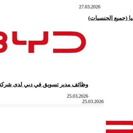
27.03.2026
 (جميع الجنسيات)
وظائف مدير تسويق في دبي لدى شركة BYD العالمية 026
25.03.2026
25.03.2026
‫X
زر
تيلقرام
لينكدإن
واتساب
فيسبوك
الذهاب
إلى
الأعلى