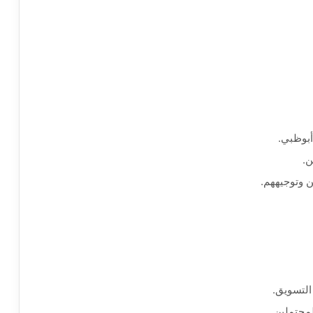
أبوظبي.
ن.
التسويق.
لمحتملين.