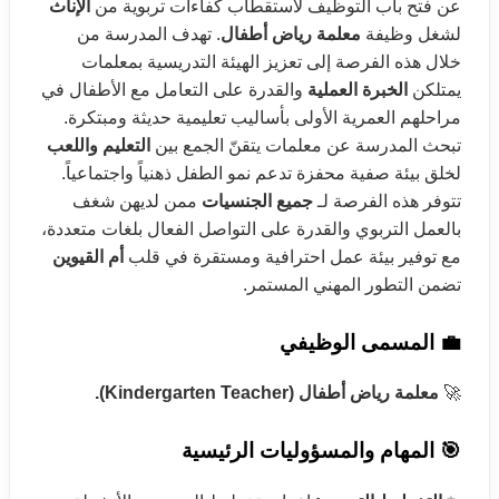
عن فتح باب التوظيف لاستقطاب كفاءات تربوية من
الإناث
لشغل وظيفة
معلمة رياض أطفال
. تهدف المدرسة من
خلال هذه الفرصة إلى تعزيز الهيئة التدريسية بمعلمات
يمتلكن
الخبرة العملية
والقدرة على التعامل مع الأطفال في
مراحلهم العمرية الأولى بأساليب تعليمية حديثة ومبتكرة.
تبحث المدرسة عن معلمات يتقنّ الجمع بين
التعليم واللعب
لخلق بيئة صفية محفزة تدعم نمو الطفل ذهنياً واجتماعياً.
تتوفر هذه الفرصة لـ
جميع الجنسيات
ممن لديهن شغف
بالعمل التربوي والقدرة على التواصل الفعال بلغات متعددة،
مع توفير بيئة عمل احترافية ومستقرة في قلب
أم القيوين
تضمن التطور المهني المستمر.
💼 المسمى الوظيفي
🚀
معلمة رياض أطفال (Kindergarten Teacher).
🎯 المهام والمسؤوليات الرئيسية