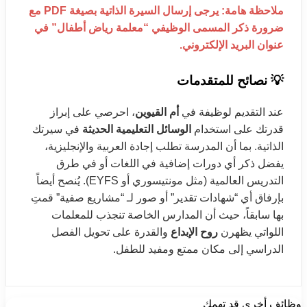
ملاحظة هامة: يرجى إرسال السيرة الذاتية بصيغة PDF مع
ضرورة ذكر المسمى الوظيفي “معلمة رياض أطفال” في
عنوان البريد الإلكتروني.
💡 نصائح للمتقدمات
عند التقديم لوظيفة في
أم القيوين
، احرصي على إبراز
قدرتك على استخدام
الوسائل التعليمية الحديثة
في سيرتك
الذاتية. بما أن المدرسة تطلب إجادة العربية والإنجليزية،
يفضل ذكر أي دورات إضافية في اللغات أو في طرق
التدريس العالمية (مثل مونتيسوري أو EYFS). يُنصح أيضاً
بإرفاق أي “شهادات تقدير” أو صور لـ “مشاريع صفية” قمتِ
بها سابقاً، حيث أن المدارس الخاصة تنجذب للمعلمات
اللواتي يظهرن
روح الإبداع
والقدرة على تحويل الفصل
الدراسي إلى مكان ممتع ومفيد للطفل.
وظائف أخرى قد تهمك