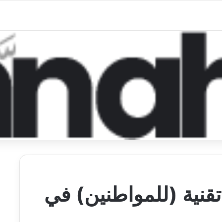
نية (للمواطنين) في