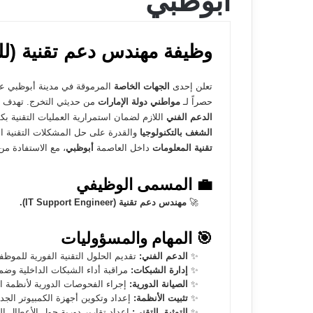
أبوظبي
وظيفة مهندس دعم تقنية (ل
تعلن إحدى
الجهات الخاصة
المرموقة في مدينة أبوظبي 
حصراً لـ
مواطني دولة الإمارات
من حديثي التخرج. تهدف هذه
الدعم الفني
اللازم لضمان استمرارية العمليات التقنية ب
الشغف بالتكنولوجيا
والقدرة على حل المشكلات التقنية الم
تقنية المعلومات
داخل العاصمة
أبوظبي
، مع الاستفادة من
💼 المسمى الوظيفي
🚀
مهندس دعم تقنية (IT Support Engineer).
🎯 المهام والمسؤوليات
✨
الدعم الفني:
تقديم الحلول التقنية الفورية للموظف
✨
إدارة الشبكات:
مراقبة أداء الشبكات الداخلية وضم
✨
الصيانة الدورية:
إجراء الفحوصات الدورية لأنظمة ا
✨
تثبيت الأنظمة:
إعداد وتكوين أجهزة الكمبيوتر الجد
✨
التوثيق التقني:
إعداد تقارير دورية حول الأعطال ال