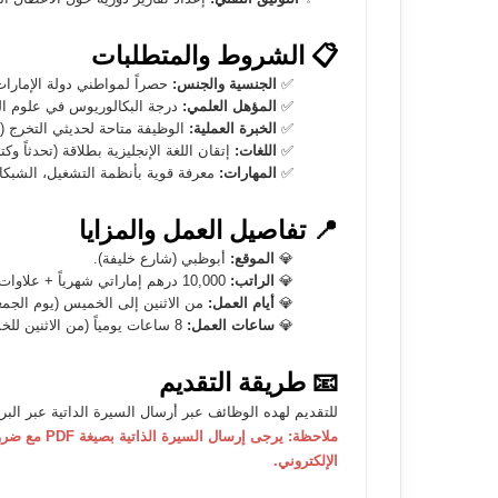
📋 الشروط والمتطلبات
✅
الجنسية والجنس:
حصراً لمواطني دولة الإمارات 
✅
المؤهل العلمي:
درجة البكالوريوس في علوم ال
✅
الخبرة العملية:
الوظيفة متاحة لحديثي التخرج (Fresh Graduate).
✅
اللغات:
إتقان اللغة الإنجليزية بطلاقة (تحدثاً وكتا
✅
المهارات:
معرفة قوية بأنظمة التشغيل، الشبكات
📍 تفاصيل العمل والمزايا
💎
الموقع:
أبوظبي (شارع خليفة).
💎
الراتب:
10,000 درهم إماراتي شهرياً + علاوات برنامج “نافس”.
💎
أيام العمل:
من الاثنين إلى الخميس (يوم الجمعة 5 ساعات عمل فق
💎
ساعات العمل:
8 ساعات يومياً (من الاثنين للخميس).
📧 طريقة التقديم
للتقديم لهده الوظائف عبر أرسال السيرة الداتية عبر البريد الالكتروني التالي : y.com
ملاحظة: يرجى
الإلكتروني.