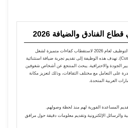
اع الفنادق والضيافة 2026
يعلن منتجع البحر (Al Bahar Resort) عن فتح باب التوظيف لعام 2026 لاستقطاب كفاءات متميزة لشغل
منصب “وكيل خدمة عملاء” (Customer Service Agent). تهدف هذه الوظيفة إلى تقديم تجربة ضيافة استثنائية
ايير الجودة والاحترافية. يبحث المنتجع عن أشخاص شغوفين
رة على التعامل مع مختلف الثقافات، وذلك لتعزيز مكانة
ارات العربية المتحدة.
ديم المساعدة الفورية لهم منذ لحظة وصولهم.
ية والرسائل الإلكترونية وتقديم معلومات دقيقة حول مرافق