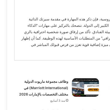
2 يفضل إجادة اللغة الروسية، فإن ذكر هذه المهارة في مقدمة سيرتك الذاتية
كبير إلى الدولة. ننصحك بالتركيز على مهارات “الذكاء
يئة الفنادق. تأكد من إرفاق صورة شخصية احترافية بالزي
افي” من المتطلبات الأساسية لهذه الوظيفة. كما أن إظهار
 إدارة الفنادق (مثل Opera) سيكون ميزة إضافية قوية تعزز من فرص قبولك المباشر في
وظائف مجموعة ماريوت الدولية
(Marriott International) في
مختلف التخصصات بالإمارات 2026
منذ 3 أسابيع