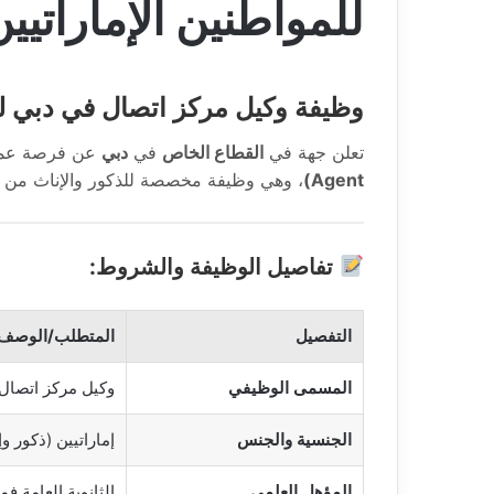
للمواطنين الإماراتيي
وظيفة وكيل مركز اتصال في دبي للم
تعلن جهة في
القطاع الخاص
في
دبي
عن فرصة عم
Agent)
، وهي وظيفة مخصصة للذكور والإناث من 
تفاصيل الوظيفة والشروط:
التفصيل
المتطلب/الوصف
المسمى الوظيفي
وكيل مركز اتصال (ll Center Agent
الجنسية والجنس
إماراتيين (ذكور وإ
المؤهل العلمي
الثانوية العامة فم