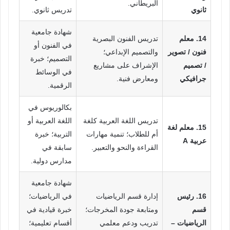
البريطاني.
ثانوي
تدريس ثانوي.
شهادة جامعية
14. معلم
تدريس الفنون البصرية
في الفنون أو
فنون / تصوير
والتصميم الإبداعي؛
التصميم؛ خبرة
/ تصميم
الإشراف على مشاريع
في الوسائط
جرافيكي
ومعارض فنية.
الرقمية.
بكالوريوس في
تدريس اللغة العربية كلغة
اللغة العربية أو
15. معلم لغة
أم للطلاب؛ تنمية مهارات
التربية؛ خبرة
عربية A
القراءة والنحو والتعبير.
سابقة في
مدارس دولية.
شهادة جامعية
16. رئيس
إدارة قسم الرياضيات
في الرياضيات؛
قسم
ومتابعة جودة المخرجات؛
خبرة قيادية في
الرياضيات –
تدريب ودعم معلمي
أقسام تعليمية؛