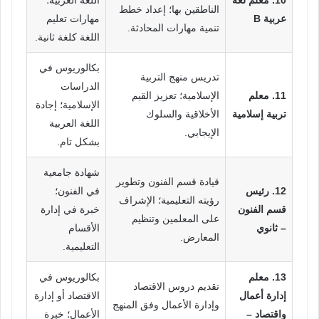
الناطقين بها؛ إعداد خطط
عربية B
مهارات تعليم
تنمية مهارات المحادثة.
اللغة كلغة ثانية.
بكالوريوس في
تدريس منهج التربية
الدراسات
11. معلم
الإسلامية؛ تعزيز القيم
الإسلامية؛ إجادة
تربية إسلامية
الأخلاقية والسلوك
اللغة العربية
الإيجابي.
بشكل تام.
شهادة جامعية
قيادة قسم الفنون وتطوير
12. رئيس
في الفنون؛
رؤيته التعليمية؛ الإشراف
قسم الفنون
خبرة في إدارة
على المعلمين وتنظيم
– ثانوي
الأقسام
المعارض.
التعليمية.
13. معلم
بكالوريوس في
تقديم دروس الاقتصاد
إدارة أعمال
الاقتصاد أو إدارة
وإدارة الأعمال وفق المنهج
واقتصاد –
الأعمال؛ خبرة