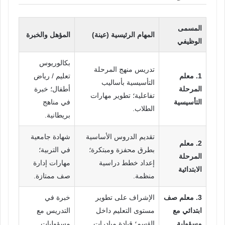
المسمى
المهام الرئيسية (عينة)
المؤهل والخبرة
الوظيفي
بكالوريوس
تدريس منهج المرحلة
1. معلم
تعليم / رياض
التأسيسية بأساليب
المرحلة
أطفال؛ خبرة
تفاعلية؛ تطوير مهارات
التأسيسية
في مناهج
الطلاب.
بريطانية.
تقديم الدروس الأساسية
شهادة جامعية
2. معلم
بطرق محفزة ومبتكرة؛
في التربية؛
المرحلة
إعداد خطط دراسية
مهارات إدارة
الابتدائية
منظمة.
صف ممتازة.
3. معلم صف
الإشراف على تطوير
خبرة في
ابتدائي مع
مستوى التعليم داخل
التدريس مع
مسؤولية
القسم؛ قيادة مبادرات
مسؤوليات