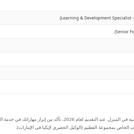
تركز إيكيا بشكل كبير على قيم العمل الجماعي والشغف بالحياة اليومية ف