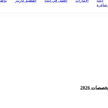
إيكيا
الإمارات
العمل في إيكيا
الفطيم كاريير
توظي
شاغرة