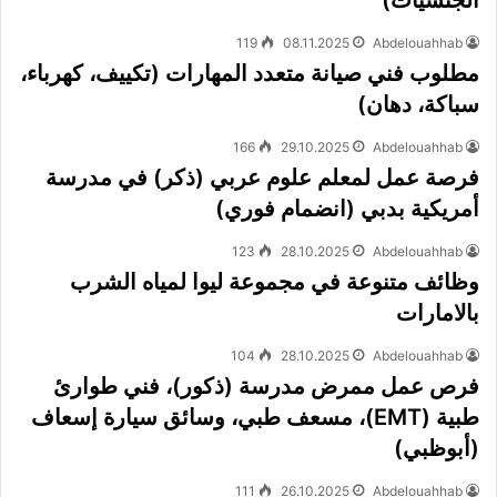
الجنسيات)
119
08.11.2025
Abdelouahhab
مطلوب فني صيانة متعدد المهارات (تكييف، كهرباء،
سباكة، دهان)
166
29.10.2025
Abdelouahhab
فرصة عمل لمعلم علوم عربي (ذكر) في مدرسة
أمريكية بدبي (انضمام فوري)
123
28.10.2025
Abdelouahhab
وظائف متنوعة في مجموعة ليوا لمياه الشرب
بالامارات
104
28.10.2025
Abdelouahhab
فرص عمل ممرض مدرسة (ذكور)، فني طوارئ
طبية (EMT)، مسعف طبي، وسائق سيارة إسعاف
(أبوظبي)
111
26.10.2025
Abdelouahhab