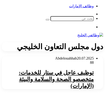
وظائف الإمارات
الوضع
المظلم
بحث
عن
القائمة
دول مجلس التعاون الخليجي
Abdelouahhab
20.07.2025
88
توظيف عاجل في ستار للخدمات:
متخصصو الصحة والسلامة والبيئة
(الإمارات)
زر
الذهاب
إلى