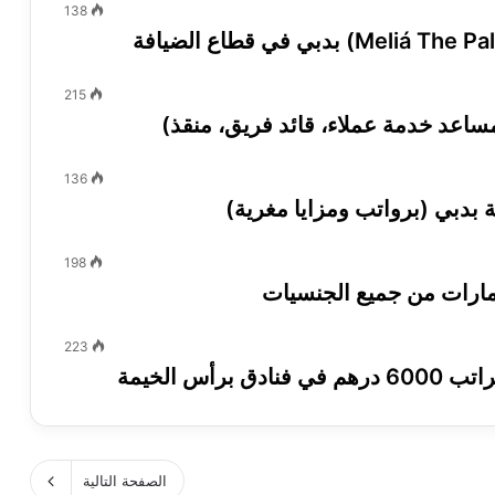
138
215
اعد خدمة عملاء، قائد فريق، منقذ)
136
بدبي (برواتب ومزايا مغرية)
198
مارات من جميع الجنسيات
223
س الخيمة
الصفحة التالية