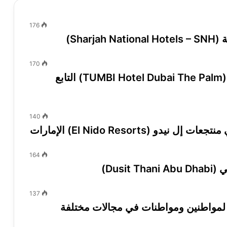
176
Sha)
170
وظائف شاغرة في فندق تومبي دبي بالم (TUMBI Hotel Dubai The Palm) التابع
140
El Nido Resort) الإمارات
164
Dus)
137
لمواطنين ومواطنات في مجالات مختلفة