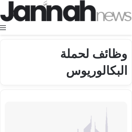
ا
وظائف لحملة
البكالوريوس