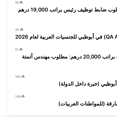
56
وظائف موارد بشرية في دبي 2026: مطلوب ضابط توظيف رئيس براتب 19,000 درهم
40
51
وظائف هندسة برمجة في أبوظبي للعرب براتب 20,000 درهم: مطلوب مهندس أتمتة
160
وظبي (خبرة داخل الدولة)
148
رقة (للمواطنات العربيات)