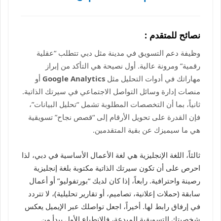
نصائح للمتقدم :
وظيفة دعم التسويق في مدينة مثل دبي تتطلب “عقلية
رقمية” ومرونة عالية. أول نصيحة هي التأكد من إبراز
مهاراتك في أدوات التحليل مثل
Google Analytics
أو
منصات إدارة وسائل التواصل الاجتماعي في سيرتك الذاتية.
ثانياً، بما أن التخصصات المطلوبة تشمل “تحليل البيانات”،
فإن القدرة على تحويل الأرقام إلى “قصص نجاح” تسويقية
هي ما سيميزك عن بقية المتقدمين.
ثالثاً، اللغة الإنجليزية هي لغة الأعمال الأساسية في دبي، لذا
احرص على أن تكون سيرتك الذاتية مكتوبة بلغة إنجليزية
رصينة واحترافية. رابعاً، إذا كان لديك “بورتفوليو” أو أعمال
سابقة (حملات إعلانية، تصاميم، أو تقارير تحليلية)، لا تتردد
في إرفاق رابط لها. أخيراً، اجعل تواصلك عبر الإيميل يعكس
شخصيتك التسويقية المبدعة، فالانطباع الأول يبدأ من